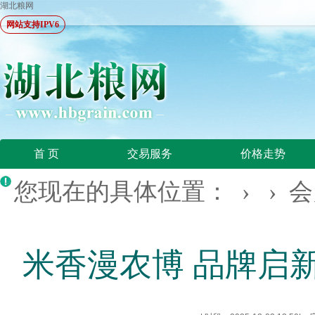
湖北粮网
网站支持IPV6
首 页
交易服务
价格走势
您现在的具体位置： › ›
会
米香漫农博 品牌启