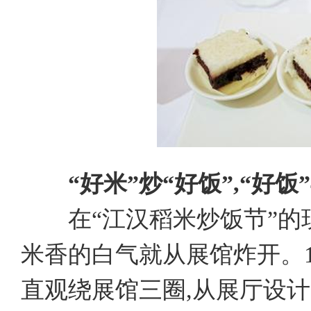
“好米”炒“好饭”,“好饭
在“江汉稻米炒饭节”的现
米香的白气就从展馆炸开。1
直观绕展馆三圈,从展厅设