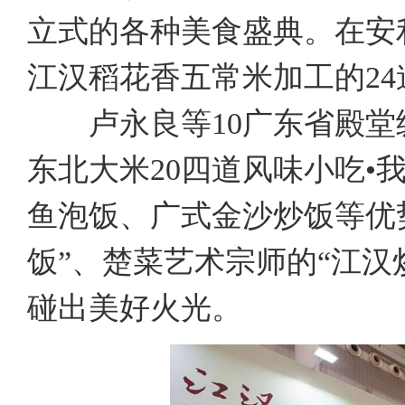
立式的各种美食盛典。在安
江汉稻花香五常米加工的24
卢永良等10广东省殿堂级
东北大米20四道风味小吃•
鱼泡饭、广式金沙炒饭等优
饭”、楚菜艺术宗师的“江汉
碰出美好火光。