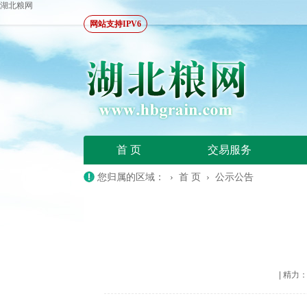
湖北粮网
网站支持IPV6
首 页
交易服务
您归属的区域： ›
首 页
›
公示公告
|
精力：20