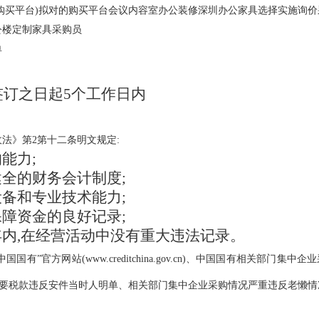
购买平台)拟对的购买平台会议内容室办公装修深圳办公家具选择实施询价
公楼定制家具采购员
单
签订之日起
5个工作日内
收法》第2第十二条明文规定:
能力;
健全的财务会计制度;
设备和专业技术能力;
保障资金的良好记录;
年内,在经营活动中没有重大违法记录。
”官方网站(www.creditchina.gov.cn)、中国国有相关部门集中企业采购
要税款违反安件当时人明单、相关部门集中企业采购情况严重违反老懒情