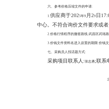
六、参考价格压缩文件的申请:
供应商于
202
月
2
日
1
1.
5年9
9
中心。不符合询价文件要求或者
2.价格行情程序的撤签路线:武昌区武珞路4
3.价钱文件资料名进入设置的期限:价
七、采购员人找话题方式:
采购项目联系人
:
;联系
张志勇