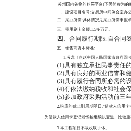
苏州国内谷物的购买平台(下类简称为的
一、建设项目名号:交易所中间例会室办
二、采办所需:具体情况见采办所需申报
三、费用刷卡金额:1.5多万元。
四、合同履行期限:自合同
五、销售商资本标准:
1.考虑《燕赵中国人民国家市政府回
(
1)具有独立承担民事责任的
(
2)具有良好的商业信誉和
(
3)具有履行合同所必需的
(
4)有依法缴纳税收和社会
(
5)参加政府采购活动前三
2.响应的截止到周期即日,“借款人信用卡中国国有
为借款人信用卡登记老懒被继续执变道、比较重
3.本工程项目不吸收联手体。