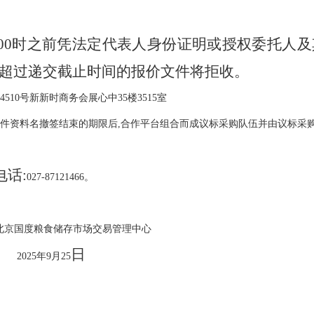
7:00时之前凭法定代表人身份证明或授权委托人
超过递交截止时间的报价文件将拒收。
510号新新时商务会展心中35楼3515室
钱文件资料名撤签结束的期限后,合作平台组合而成议标采购队伍并由议标采
电话
:
027-87121466。
北京国度粮食储存市场交易管理中心
日
2025年9月25