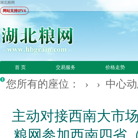
湖北粮网
网站支持IPV6
首 页
交易服务
价格走势
您所有的座位： › ›
中心动
主动对接西南大市场
粮网参加西南四省